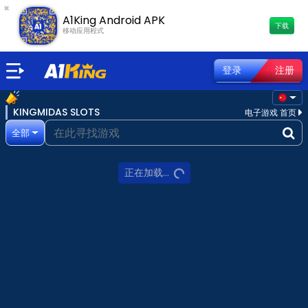
×
A1King Android APK
下载
移动应用程式
登录
注册
KINGMIDAS SLOTS
电子游戏 首页
全部
正在加载...