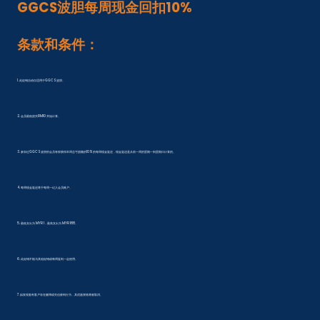
GGCS波胆每周现金回扣10%
条款和条件：
1. 此促销活动仅适用于GGCS波胆。
2. 会员最低损失RM10 开始计算。
3. 参加过GGCS波胆的会员有权获得本周总亏损额的10%的每周现金返还，现金返还是从前一周的星期一到星期日计算的。
4. 每周现金返还将于每周一记入会员账户。
5. 最低支出为 MYR 1，最高支出为 MYR 188。
6. 此促销不能与其他促销或每周返利一起使用。
7. 如发现套利客户存在赌博或失信获利行为，其优惠资格将被取消。