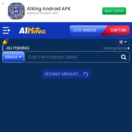
×
A1King Android APK
MUAT TURUN
Aplikasi mudah alih
LOG MASUK
DAFTAR
JILI FISHING
Fishing Home
SEMUA
SEDANG MEMUAT...